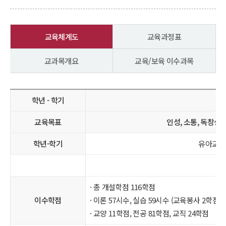
교육체계도
교육과정표
교과목개요
교육/보육 이수과목
학년 - 학기
교육목표
인성, 소통, 독창성
학년-학기
유아교육
· 총 개설학점 116학점
이수학점
· 이론 57시수, 실습 59시수 (교육봉사 2학점
· 교양 11학점, 전공 81학점, 교직 24학점